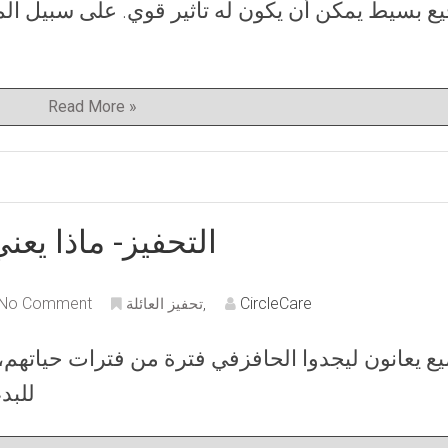
ع بسيط يمكن أن يكون له تأثير قوي. على سبيل الم
Read More »
التحفيز- ماذا يعن
No Comment
CircleCare
,
تحفيز العائلة
يع يعانون ليجدوا الحافزفي فترة من فترات حياتهم، س
للبدء