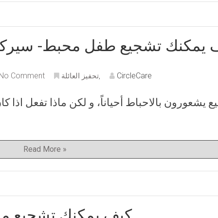
 يمكنك تشجيع طفل محبط- سيركي
No Comment
CircleCare
,
تحفيز العائلة
ع يشعورون بالاحباط أحياناً، و لكن ماذا تفعل اذا
Read More »
كيف يمكنك تشجيع م